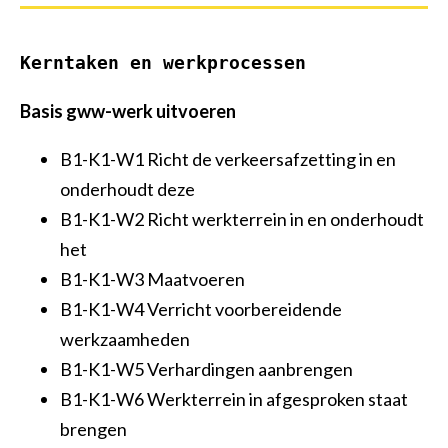
Vakbekwaam medewerker groen en cultuurtechniek
Allround technicus voertuigen en mobiele werktuigen
Kerntaken en werkprocessen
Allround vakman gww
Basis gww-werk uitvoeren
B1-K1-W1 Richt de verkeersafzetting in en
onderhoudt deze
B1-K1-W2 Richt werkterrein in en onderhoudt
het
B1-K1-W3 Maatvoeren
B1-K1-W4 Verricht voorbereidende
werkzaamheden
B1-K1-W5 Verhardingen aanbrengen
B1-K1-W6 Werkterrein in afgesproken staat
brengen