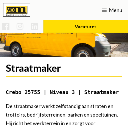
Menu
Vacatures
Home
Werken bij
Straatmaker
Vacatures
Over ons
Uitvoerder Sportparken & Groenvoorziening
Strategisch beleid
Opleidingen
Expertises
Crebo 25755 | Niveau 3 | Straatmaker
Basis technicus voertuigen en mobiele werktuigen
Voorman Grond, Weg & Waterbouw
Verhardingen
Certificaten
SPG infra
Actueel
De straatmaker werkt zelfstandig aan straten en
Duurzaamheid (mvo)
Uitvoerder bouw/infra
Kraanmachinist
Onderhoud L-V
Rioleringen
Contact
trottoirs, bedrijfsterreinen, parken en speeltuinen.
Groot onderhoud 's-gravenweg Nootdorp
Bouw- en woonrijp maken
CO2 prestatieladder 5
Uitvoerder Civiel
Vakman gww
Historie
Hij richt het werkterrein in en zorgt voor