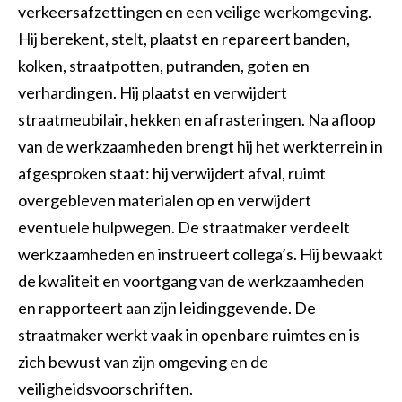
verkeersafzettingen en een veilige werkomgeving.
Opperman bestratingen
Groenvoorziening
Shovelmachinist
Hij berekent, stelt, plaatst en repareert banden,
Vakbekwaam hovenier
Grondwerker/ Rioleur
Waterwerken
kolken, straatpotten, putranden, goten en
verhardingen. Hij plaatst en verwijdert
Voorman Stratenmaker
Civiele Techniek
Sport
straatmeubilair, hekken en afrasteringen. Na afloop
Engineering & construct
Medewerker hovenier
Trekkerchauffeur
van de werkzaamheden brengt hij het werkterrein in
afgesproken staat: hij verwijdert afval, ruimt
Medewerker groen en cultuurtechniek
Vakman GWW
overgebleven materialen op en verwijdert
Assistent plant, dier of groene omgeving
Open sollicitatie
eventuele hulpwegen. De straatmaker verdeelt
werkzaamheden en instrueert collega’s. Hij bewaakt
Maaimachinist / Trekkerchauffeur
Middenkaderfunctionaris grond-, weg- en waterbouw
de kwaliteit en voortgang van de werkzaamheden
Groenvoorziener
Straatmaker
en rapporteert aan zijn leidinggevende. De
straatmaker werkt vaak in openbare ruimtes en is
Assistent bouwen, wonen en onderhoud
zich bewust van zijn omgeving en de
Opzichter/uitvoerder groene ruimte
veiligheidsvoorschriften.