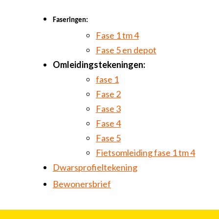
Vakbekwaam medewerker groen en cultuurtechniek
Faseringen:
Allround technicus voertuigen en mobiele werktuigen
Fase 1 tm 4
Fase 5 en depot
Allround vakman gww
Omleidingstekeningen:
fase 1
Fase 2
Fase 3
Fase 4
Fase 5
Fietsomleiding fase 1 tm 4
Dwarsprofieltekening
Bewonersbrief