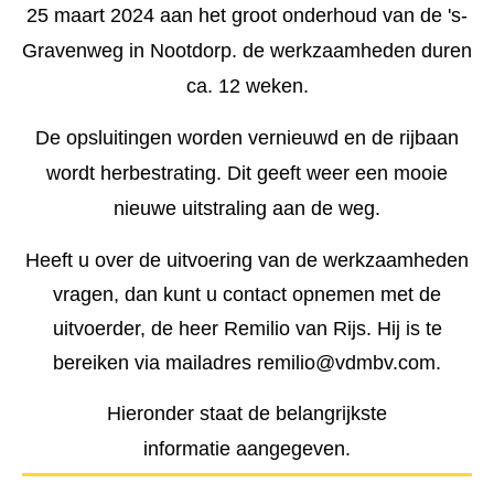
25 maart 2024 aan het groot onderhoud van de 's-
Opperman bestratingen
Groenvoorziening
Shovelmachinist
Gravenweg in Nootdorp. de werkzaamheden duren
Vakbekwaam hovenier
Grondwerker/ Rioleur
Waterwerken
ca. 12 weken.
Voorman Stratenmaker
Civiele Techniek
Sport
De opsluitingen worden vernieuwd en de rijbaan
Engineering & construct
Medewerker hovenier
Trekkerchauffeur
wordt herbestrating. Dit geeft weer een mooie
nieuwe uitstraling aan de weg.
Medewerker groen en cultuurtechniek
Vakman GWW
Heeft u over de uitvoering van de werkzaamheden
Assistent plant, dier of groene omgeving
Open sollicitatie
vragen, dan kunt u contact opnemen met de
Maaimachinist / Trekkerchauffeur
Middenkaderfunctionaris grond-, weg- en waterbouw
uitvoerder, de heer Remilio van Rijs. Hij is te
bereiken via mailadres remilio@vdmbv.com.
Groenvoorziener
Straatmaker
Assistent bouwen, wonen en onderhoud
Hieronder staat de belangrijkste
informatie aangegeven.
Opzichter/uitvoerder groene ruimte