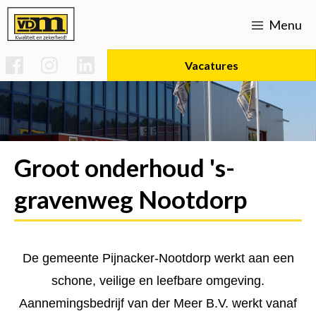
Menu
Vacatures
Home
Werken bij
Groot onderhoud 's-
Vacatures
Over ons
gravenweg Nootdorp
Uitvoerder Sportparken & Groenvoorziening
Strategisch beleid
Opleidingen
Expertises
Basis technicus voertuigen en mobiele werktuigen
Voorman Grond, Weg & Waterbouw
Verhardingen
Certificaten
SPG infra
Actueel
De gemeente Pijnacker-Nootdorp werkt aan een
Duurzaamheid (mvo)
Uitvoerder bouw/infra
Kraanmachinist
Onderhoud L-V
Rioleringen
Contact
schone, veilige en leefbare omgeving.
Groot onderhoud 's-gravenweg Nootdorp
Bouw- en woonrijp maken
CO2 prestatieladder 5
Uitvoerder Civiel
Vakman gww
Historie
Aannemingsbedrijf van der Meer B.V. werkt vanaf