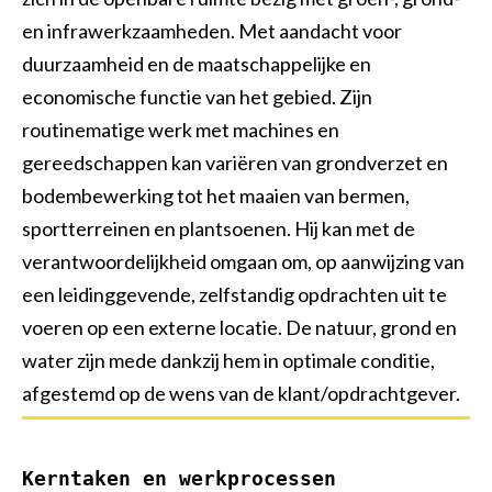
Opperman bestratingen
Groenvoorziening
Shovelmachinist
en infrawerkzaamheden. Met aandacht voor
duurzaamheid en de maatschappelijke en
Vakbekwaam hovenier
Grondwerker/ Rioleur
Waterwerken
economische functie van het gebied. Zijn
Voorman Stratenmaker
Civiele Techniek
Sport
routinematige werk met machines en
gereedschappen kan variëren van grondverzet en
Engineering & construct
Medewerker hovenier
Trekkerchauffeur
bodembewerking tot het maaien van bermen,
Medewerker groen en cultuurtechniek
Vakman GWW
sportterreinen en plantsoenen. Hij kan met de
verantwoordelijkheid omgaan om, op aanwijzing van
Assistent plant, dier of groene omgeving
Open sollicitatie
een leidinggevende, zelfstandig opdrachten uit te
Maaimachinist / Trekkerchauffeur
Middenkaderfunctionaris grond-, weg- en waterbouw
voeren op een externe locatie. De natuur, grond en
water zijn mede dankzij hem in optimale conditie,
Groenvoorziener
Straatmaker
afgestemd op de wens van de klant/opdrachtgever.
Assistent bouwen, wonen en onderhoud
Opzichter/uitvoerder groene ruimte
Kerntaken en werkprocessen