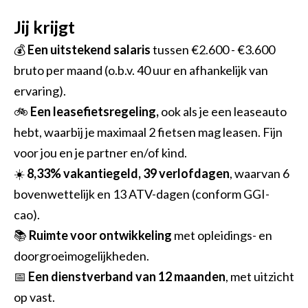
Jij krijgt
💰
Een uitstekend salaris
tussen €2.600 - €3.600
bruto per maand (o.b.v. 40 uur en afhankelijk van
ervaring).
🚲
Een leasefietsregeling,
ook als je een leaseauto
hebt, waarbij je maximaal 2 fietsen mag leasen. Fijn
voor jou en je partner en/of kind.
☀️
8,33% vakantiegeld, 39 verlofdagen
, waarvan 6
bovenwettelijk en 13 ATV-dagen (conform GGI-
cao).
📚
Ruimte voor ontwikkeling
met opleidings- en
doorgroeimogelijkheden.
📅
Een dienstverband van 12 maanden
, met uitzicht
op vast.