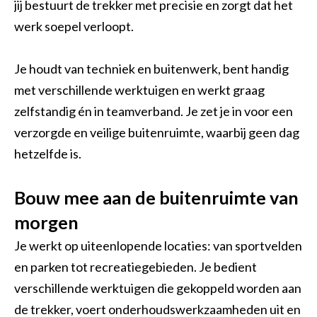
jij bestuurt de trekker met precisie en zorgt dat het
Opperman bestratingen
Groenvoorziening
Shovelmachinist
werk soepel verloopt.
Vakbekwaam hovenier
Grondwerker/ Rioleur
Waterwerken
Je houdt van techniek en buitenwerk, bent handig
Voorman Stratenmaker
Civiele Techniek
Sport
met verschillende werktuigen en werkt graag
Engineering & construct
Medewerker hovenier
Trekkerchauffeur
zelfstandig én in teamverband. Je zet je in voor een
verzorgde en veilige buitenruimte, waarbij geen dag
Medewerker groen en cultuurtechniek
Vakman GWW
hetzelfde is.
Assistent plant, dier of groene omgeving
Open sollicitatie
Bouw mee aan de buitenruimte van
Maaimachinist / Trekkerchauffeur
Middenkaderfunctionaris grond-, weg- en waterbouw
morgen
Groenvoorziener
Straatmaker
Je werkt op uiteenlopende locaties: van sportvelden
Assistent bouwen, wonen en onderhoud
en parken tot recreatiegebieden. Je bedient
verschillende werktuigen die gekoppeld worden aan
Opzichter/uitvoerder groene ruimte
de trekker, voert onderhoudswerkzaamheden uit en