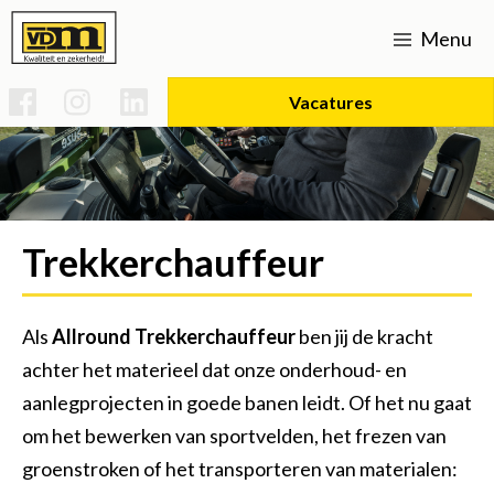
Menu
Vacatures
Home
Werken bij
Trekkerchauffeur
Vacatures
Over ons
Uitvoerder Sportparken & Groenvoorziening
Strategisch beleid
Opleidingen
Expertises
Als
Allround Trekkerchauffeur
ben jij de kracht
Basis technicus voertuigen en mobiele werktuigen
Voorman Grond, Weg & Waterbouw
Verhardingen
Certificaten
SPG infra
Actueel
achter het materieel dat onze onderhoud- en
aanlegprojecten in goede banen leidt. Of het nu gaat
Duurzaamheid (mvo)
Uitvoerder bouw/infra
Kraanmachinist
Onderhoud L-V
Rioleringen
Contact
om het bewerken van sportvelden, het frezen van
Groot onderhoud 's-gravenweg Nootdorp
Bouw- en woonrijp maken
CO2 prestatieladder 5
Uitvoerder Civiel
Vakman gww
Historie
groenstroken of het transporteren van materialen: