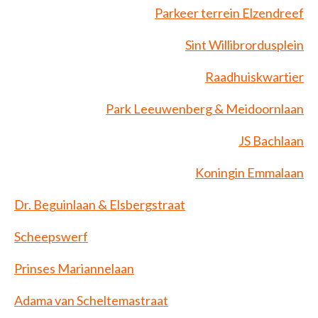
Vakbekwaam medewerker groen en cultuurtechniek
Parkeer terrein Elzendreef
Allround technicus voertuigen en mobiele werktuigen
Sint Willibrordusplein
Allround vakman gww
Raadhuiskwartier
Park Leeuwenberg & Meidoornlaan
JS Bachlaan
Koningin Emmalaan
Dr. Beguinlaan & Elsbergstraat
Scheepswerf
Prinses Mariannelaan
Adama van Scheltemastraat