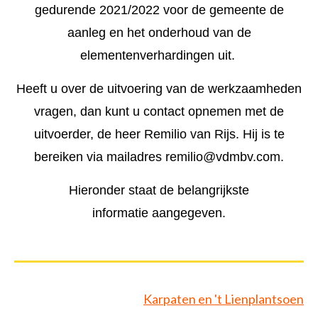
gedurende 2021/2022 voor de gemeente de
Opperman bestratingen
Groenvoorziening
Shovelmachinist
aanleg en het onderhoud van de
Vakbekwaam hovenier
Grondwerker/ Rioleur
Waterwerken
elementenverhardingen uit.
Voorman Stratenmaker
Civiele Techniek
Sport
Heeft u over de uitvoering van de werkzaamheden
Engineering & construct
Medewerker hovenier
Trekkerchauffeur
vragen, dan kunt u contact opnemen met de
uitvoerder, de heer Remilio van Rijs. Hij is te
Medewerker groen en cultuurtechniek
Vakman GWW
bereiken via mailadres remilio@vdmbv.com.
Assistent plant, dier of groene omgeving
Open sollicitatie
Hieronder staat de belangrijkste
Maaimachinist / Trekkerchauffeur
Middenkaderfunctionaris grond-, weg- en waterbouw
informatie aangegeven.
Groenvoorziener
Straatmaker
Assistent bouwen, wonen en onderhoud
Opzichter/uitvoerder groene ruimte
Karpaten en 't Lienplantsoen