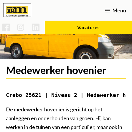
Menu
Vacatures
Home
Werken bij
Medewerker hovenier
Vacatures
Over ons
Uitvoerder Sportparken & Groenvoorziening
Strategisch beleid
Opleidingen
Expertises
Crebo 25621 | Niveau 2 | Medewerker ho
Basis technicus voertuigen en mobiele werktuigen
Voorman Grond, Weg & Waterbouw
Verhardingen
Certificaten
SPG infra
Actueel
De medewerker hovenier is gericht op het
Duurzaamheid (mvo)
Uitvoerder bouw/infra
Kraanmachinist
Onderhoud L-V
Rioleringen
Contact
aanleggen en onderhouden van groen. Hij kan
Groot onderhoud 's-gravenweg Nootdorp
Bouw- en woonrijp maken
CO2 prestatieladder 5
Uitvoerder Civiel
Vakman gww
Historie
werken in de tuinen van een particulier, maar ook in