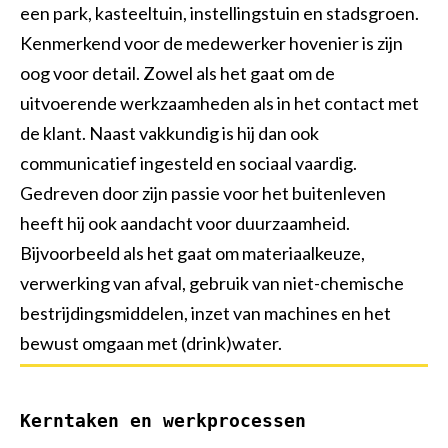
een park, kasteeltuin, instellingstuin en stadsgroen.
Opperman bestratingen
Groenvoorziening
Shovelmachinist
Kenmerkend voor de medewerker hovenier is zijn
Vakbekwaam hovenier
Grondwerker/ Rioleur
Waterwerken
oog voor detail. Zowel als het gaat om de
uitvoerende werkzaamheden als in het contact met
Voorman Stratenmaker
Civiele Techniek
Sport
de klant. Naast vakkundig is hij dan ook
Engineering & construct
Medewerker hovenier
Trekkerchauffeur
communicatief ingesteld en sociaal vaardig.
Gedreven door zijn passie voor het buitenleven
Medewerker groen en cultuurtechniek
Vakman GWW
heeft hij ook aandacht voor duurzaamheid.
Assistent plant, dier of groene omgeving
Open sollicitatie
Bijvoorbeeld als het gaat om materiaalkeuze,
verwerking van afval, gebruik van niet-chemische
Maaimachinist / Trekkerchauffeur
Middenkaderfunctionaris grond-, weg- en waterbouw
bestrijdingsmiddelen, inzet van machines en het
Groenvoorziener
Straatmaker
bewust omgaan met (drink)water.
Assistent bouwen, wonen en onderhoud
Opzichter/uitvoerder groene ruimte
Kerntaken en werkprocessen