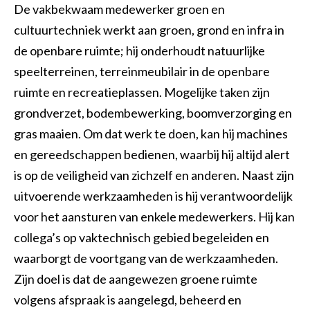
De vakbekwaam medewerker groen en
Opperman bestratingen
Groenvoorziening
Shovelmachinist
cultuurtechniek werkt aan groen, grond en infra in
Vakbekwaam hovenier
Grondwerker/ Rioleur
Waterwerken
de openbare ruimte; hij onderhoudt natuurlijke
speelterreinen, terreinmeubilair in de openbare
Voorman Stratenmaker
Civiele Techniek
Sport
ruimte en recreatieplassen. Mogelijke taken zijn
Engineering & construct
Medewerker hovenier
Trekkerchauffeur
grondverzet, bodembewerking, boomverzorging en
gras maaien. Om dat werk te doen, kan hij machines
Medewerker groen en cultuurtechniek
Vakman GWW
en gereedschappen bedienen, waarbij hij altijd alert
Assistent plant, dier of groene omgeving
Open sollicitatie
is op de veiligheid van zichzelf en anderen. Naast zijn
uitvoerende werkzaamheden is hij verantwoordelijk
Maaimachinist / Trekkerchauffeur
Middenkaderfunctionaris grond-, weg- en waterbouw
voor het aansturen van enkele medewerkers. Hij kan
Groenvoorziener
Straatmaker
collega’s op vaktechnisch gebied begeleiden en
waarborgt de voortgang van de werkzaamheden.
Assistent bouwen, wonen en onderhoud
Zijn doel is dat de aangewezen groene ruimte
Opzichter/uitvoerder groene ruimte
volgens afspraak is aangelegd, beheerd en