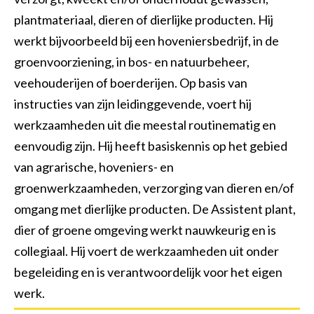
Opperman bestratingen
Groenvoorziening
Shovelmachinist
plantmateriaal, dieren of dierlijke producten. Hij
werkt bijvoorbeeld bij een hoveniersbedrijf, in de
Vakbekwaam hovenier
Grondwerker/ Rioleur
Waterwerken
groenvoorziening, in bos- en natuurbeheer,
Voorman Stratenmaker
Civiele Techniek
Sport
veehouderijen of boerderijen. Op basis van
instructies van zijn leidinggevende, voert hij
Engineering & construct
Medewerker hovenier
Trekkerchauffeur
werkzaamheden uit die meestal routinematig en
Medewerker groen en cultuurtechniek
Vakman GWW
eenvoudig zijn. Hij heeft basiskennis op het gebied
van agrarische, hoveniers- en
Assistent plant, dier of groene omgeving
Open sollicitatie
groenwerkzaamheden, verzorging van dieren en/of
Maaimachinist / Trekkerchauffeur
Middenkaderfunctionaris grond-, weg- en waterbouw
omgang met dierlijke producten. De Assistent plant,
dier of groene omgeving werkt nauwkeurig en is
Groenvoorziener
Straatmaker
collegiaal. Hij voert de werkzaamheden uit onder
Assistent bouwen, wonen en onderhoud
begeleiding en is verantwoordelijk voor het eigen
werk.
Opzichter/uitvoerder groene ruimte