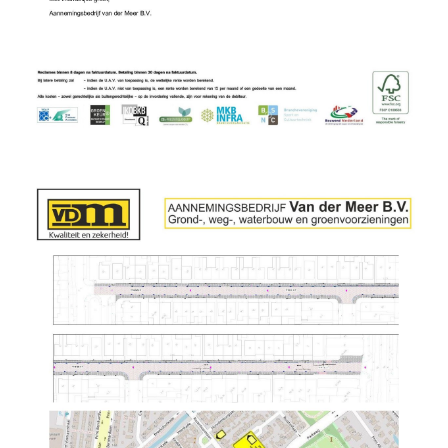
Vakbekwaam medewerker groen en cultuurtechniek
Allround technicus voertuigen en mobiele werktuigen
Allround vakman gww