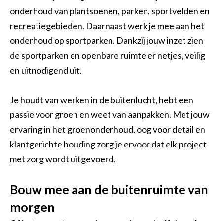
Opperman bestratingen
Groenvoorziening
Shovelmachinist
onderhoud van plantsoenen, parken, sportvelden en
recreatiegebieden. Daarnaast werk je mee aan het
Vakbekwaam hovenier
Grondwerker/ Rioleur
Waterwerken
onderhoud op sportparken. Dankzij jouw inzet zien
Voorman Stratenmaker
Civiele Techniek
Sport
de sportparken en openbare ruimte er netjes, veilig
en uitnodigend uit.
Engineering & construct
Medewerker hovenier
Trekkerchauffeur
Medewerker groen en cultuurtechniek
Vakman GWW
Je houdt van werken in de buitenlucht, hebt een
passie voor groen en weet van aanpakken. Met jouw
Assistent plant, dier of groene omgeving
Open sollicitatie
ervaring in het groenonderhoud, oog voor detail en
Maaimachinist / Trekkerchauffeur
Middenkaderfunctionaris grond-, weg- en waterbouw
klantgerichte houding zorg je ervoor dat elk project
met zorg wordt uitgevoerd.
Groenvoorziener
Straatmaker
Assistent bouwen, wonen en onderhoud
Bouw mee aan de buitenruimte van
morgen
Opzichter/uitvoerder groene ruimte