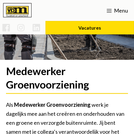
Menu
Vacatures
Home
Werken bij
Medewerker
Vacatures
Over ons
Groenvoorziening
Uitvoerder Sportparken & Groenvoorziening
Strategisch beleid
Opleidingen
Expertises
Basis technicus voertuigen en mobiele werktuigen
Voorman Grond, Weg & Waterbouw
Verhardingen
Certificaten
SPG infra
Actueel
Als
Medewerker Groenvoorziening
werk je
Duurzaamheid (mvo)
Uitvoerder bouw/infra
Kraanmachinist
Onderhoud L-V
Rioleringen
Contact
dagelijks mee aan het creëren en onderhouden van
een groene en verzorgde buitenruimte. Jij bent
Groot onderhoud 's-gravenweg Nootdorp
Bouw- en woonrijp maken
CO2 prestatieladder 5
Uitvoerder Civiel
Vakman gww
Historie
samen met je collega’s verantwoordelijk voor het