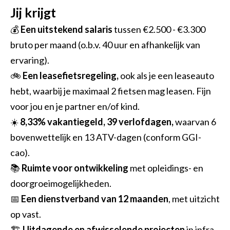
Jij krijgt
💰
Een uitstekend salaris
tussen €2.500 - €3.300
bruto per maand (o.b.v. 40 uur en afhankelijk van
ervaring).
🚲
Een leasefietsregeling,
ook als je een leaseauto
hebt, waarbij je maximaal 2 fietsen mag leasen. Fijn
voor jou en je partner en/of kind.
☀️
8,33% vakantiegeld, 39 verlofdagen,
waarvan 6
bovenwettelijk en 13 ATV-dagen (conform GGI-
cao).
📚
Ruimte voor ontwikkeling
met opleidings- en
doorgroeimogelijkheden.
📅
Een dienstverband van 12 maanden
, met uitzicht
op vast.
🏗️
Uitdagende en afwisselende projecten
in infra,