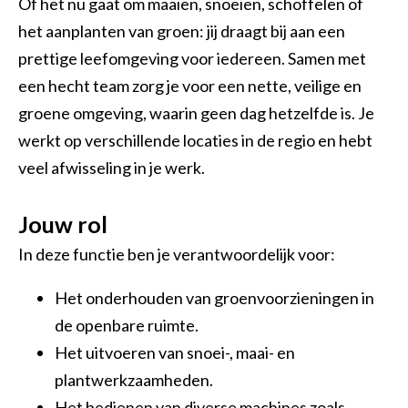
Of het nu gaat om maaien, snoeien, schoffelen of
Vakbekwaam medewerker groen en cultuurtechniek
het aanplanten van groen: jij draagt bij aan een
Allround technicus voertuigen en mobiele werktuigen
prettige leefomgeving voor iedereen. Samen met
een hecht team zorg je voor een nette, veilige en
Allround vakman gww
groene omgeving, waarin geen dag hetzelfde is. Je
werkt op verschillende locaties in de regio en hebt
veel afwisseling in je werk.
Jouw rol
In deze functie ben je verantwoordelijk voor:
Het onderhouden van groenvoorzieningen in
de openbare ruimte.
Het uitvoeren van snoei-, maai- en
plantwerkzaamheden.
Het bedienen van diverse machines zoals